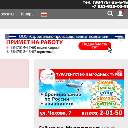
тел. (38475) 65-545
+7 923-625-02-51
Проекты
Товары
реклама
реклама
Сейчас в г. Междуреченск