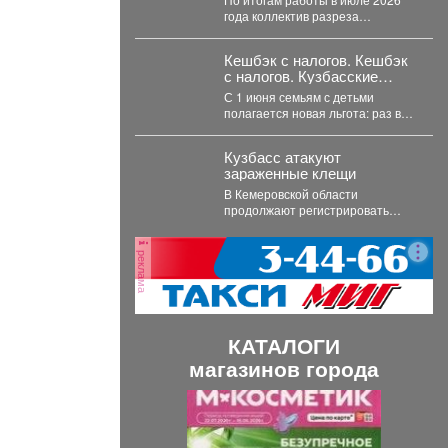
года коллектив разреза
"Заречный" выдал на-гора 559,1
тысяч тонн...
Кешбэк с налогов. Кешбэк
с налогов. Кузбасские
семьи раз в год вернут
С 1 июня семьям с детьми
часть уплаченных денег
полагается новая льгота: раз в
год они могут вернуть...
Кузбасс атакуют
зараженные клещи
В Кемеровской области
продолжают регистрировать
случаи присасывания клещей.
Управление Роспотребнадзора
реклама
по Кемеровской области
опубликовало...
КАТАЛОГИ
магазинов города
П
С
р
л