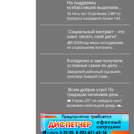
На поддержку
кузбассовцев выделили
143 миллиона: кто получил
За пять лет Отделение СФР по
помощь
Кузбассу направило более 143
миллионов рублей на
субсидирование
Социальный контракт - это
работодателей,...
шанс начать своё дело!
💰В 2026году мера господдержки
по социальному контракту
продолжает работать:
малоимущие граждане и
Коляденко и зам получили
безработные могут получить...
условные сроки по делу о
строительных махинациях
Заводский районный суд вынес
приговор бывшей главе
Кемеровского округа Марине
Коляденко и её заместителю
Всем доброе утро! По
Татьяне...
традиции начинаем день с
прогноза погоды и щепотки
🌦 Утром +20°-не забудьте зонт:
народной мудрости
возможен небольшой дождь; ☁️
Днём температура поднимется
до +24°,...
реклама