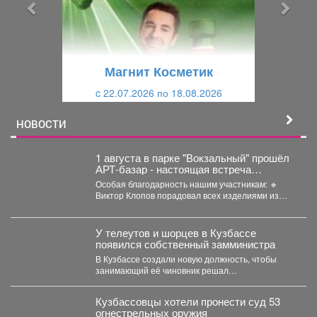
ы
у
д
ю
у
щ
щ
и
Магнит Косметик
и
й
c 22.07.2026 по 18.08.2026
й
НОВОСТИ
1 августа в парке "Вокзальный" прошёл
АРТ-базар - настоящая встреча
рукоделия, вдохновения и уникальных
Особая благодарность нашим участникам: 🔹
вещей.
Виктор Клопов порадовал всех изделиями из
кедропласта. 🔹...
У телеутов и шорцев в Кузбассе
появился собственный замминистра
В Кузбассе создали новую должность, чтобы
занимающий её чиновник решал
проблемыаборигенов. Павел Плешкань
назначен...
Кузбассовцы хотели пронести суд 53
огнестрельных оружия