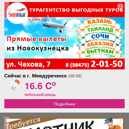
Афиша
Обучение
Проекты
реклама
Товары
Поздравления
Погода
ТВ программа
Я - пенсионер
Сейчас в г. Междуреченск
(06:58)
o
16.6 C
небольшой дождь
Подробнее
реклама