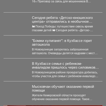
16+ Приговор за связь для мошенников В
Новокузнецке...
Сегодня ребята «Детско-юношеского
центра» отправились в необычное
путешествие - на борт «Поезда
🚂 Поезд Победы: путешествие сквозь время
Победы».
глазами детей 🚂 Сегодня ребята «Детско-
юношеского центра» отправились...
"Бомжи хулиганят": в Кузбассе горит
автошкола
В Новокузнецке загорелась заброшенная
автошкола. Очевидцы делятся кадрами с места
событий. Вечером во вторник,...
В Кузбассе семье с ребенком-
инвалидом пришлось через силовиков
просить воду в дом
В Новокузнецком районе прокуратура добилась,
чтобы участок для семьи с ребёнком-инвалидом
обеспечили водой и канализацией....
Мысковчан обучают оказанию первой
помощи
Жители Кемеровской области проходят
обучение оказанию первой помощи. Такое
поручение дал губернатор Илья Середюк. ...