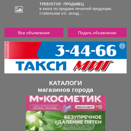
ТРЕБУЕТСЯ - ПРОДАВЕЦ
в киоск по продаже печатной продукции,.
стабильная з/п, оклад...
Все объявления
Подать объявление
реклама
КАТАЛОГИ
магазинов города
П
С
р
л
е
е
д
д