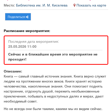
Афиша
Обучение
Проекты
Место:
Библиотека им. И. М. Киселева
Показать на карте
Поделиться
Расписание мероприятия:
Товары
Поздравления
Погода
Последняя дата мероприятия:
25.05.2026 11:00
Сейчас и в ближайшее время это мероприятие не
ТВ программа
Я - пенсионер
проходит!
Описание:
Книга — самый главный источник знания. Книга верно служит
людям на протяжении многих веков.
Книги хранят историю
человечества, накопленные знания. Они помогают поднять
настроение, отдохнуть душой, пережить необыкновенные
приключения, побывать в недоступных далях и мирах, дают
необходимый совет.
Н
о не всегда они были такими, какими мы их видим сейчас.