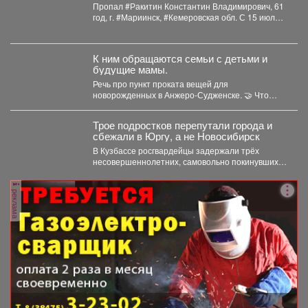
Пропал #Ракитин Константин Владимирович, 61
год, г. #Мариинск, #Кемеровская обл. С 15 июля
2026...
К ним обращаются семьи с детьми и
будущие мамы.
Речь про пункт проката вещей для
новорожденных в Анжеро-Судженске. 🤝 Что
больше всего берут...
Трое подростков перепутали города и
сбежали в Юргу, а не Новосибирск
В Кузбассе росгвардейцы задержали трёх
несовершеннолетних, самовольно покинувших
дома в Новокузнецке. Как пишет Горсайт,...
реклама