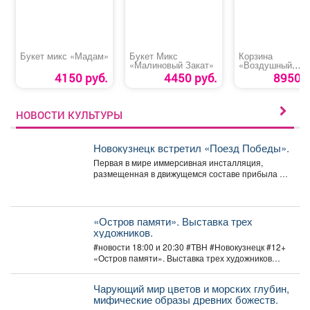
Букет микс «Мадам»
Букет Микс
Корзина
«Малиновый Закат»
«Воздушный
поцелуй»
4150 руб.
4450 руб.
8950 р
НОВОСТИ КУЛЬТУРЫ
Новокузнецк встретил «Поезд Победы».
Первая в мире иммерсивная инсталляция,
размещенная в движущемся составе прибыла на
железнодорожный вокзал. Вагоны-экспозиции
воссоздают...
«Остров памяти». Выставка трех
художников.
#новости 18:00 и 20:30 #ТВН #Новокузнецк #12+
«Остров памяти». Выставка трех художников
Со...
Чарующий мир цветов и морских глубин,
мифические образы древних божеств.