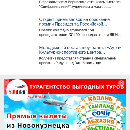
В прокопьевском Вернисаже открылась выставка
"Симфония линий" художницы и мастера
декоративно-прикладного искусства Натальи
Калугиной. ...
Открыт прием заявок на соискание
премий Президента Российской
Федерации для преподавателей в
Премии ежегодно вручаются 150
области музыкального искусства в 2026
преподавателям: 🏆 100 преподавателям ДШИ
году.
(по 500 тыс. руб.), ...
Молодежный состав шоу-балета «Аура»
Культурно-спортивного центра
металлургов победил в международном
Коллектив представлял страну в специальном
конкурсе «Славянский базар» в
проекте «Радуга над Витебском», где
Витебске.
соревновались творческие коллективы из
России,...
реклама