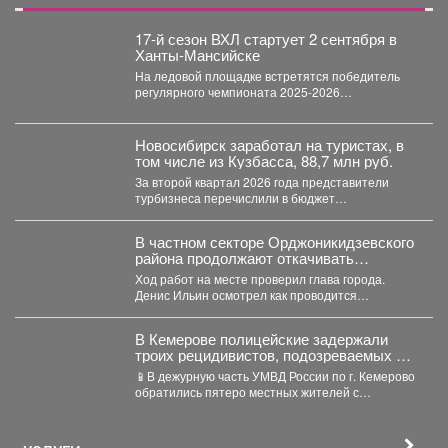
17-й сезон ВХЛ стартует 2 сентября в
Ханты-Мансийске
На ледовой площадке встретятся победитель
регулярного чемпионата 2025-2026
новокузнецкий «Металлург» и чемпион России
«Югра». ...
Новосибирск заработал на туристах, в
том числе из Кузбасса, 88,7 млн руб.
За второй квартал 2026 года представители
турбизнеса перечислили в бюджет
Новосибирска 32,4 млн рублей. Всего...
В частном секторе Орджоникидзевского
района продолжают откачивать
грунтовые воды.
Ход работ на месте проверил глава города.
Денис Ильин осмотрел как проводится
берегоукрепеление Алениного ручья....
В Кемерове полицейские задержали
троих рецидивистов, подозреваемых в
совершении серии краж
📱В дежурную часть УМВД России по г. Кемерово
обратились пятеро местных жителей с
заявлениями о...