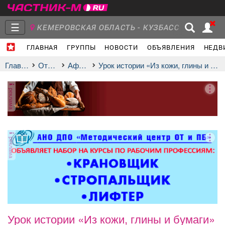
☰
КЕМЕРОВСКАЯ ОБЛАСТЬ - КУЗБАСС
ГЛАВНАЯ
ГРУППЫ
НОВОСТИ
ОБЪЯВЛЕНИЯ
НЕДВ
Главная
Группы
Новости
Главная
Отдых
афиша
Урок истории «Из кожи, глины и бумаги»
реклама
Объявления
Недвижимость
Услуги
реклама
Работа
Транспорт
Компании
Урок истории «Из кожи, глины и бумаги»