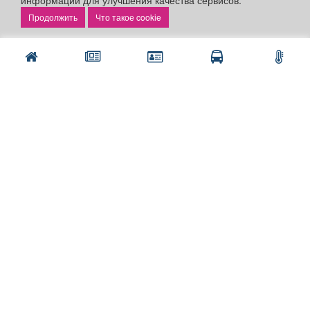
информации для улучшения качества сервисов.
Заказать рекламу
Что такое cookie
Оплата услуг:
Расценки
Оплатить
Наши ресурсы:
Газета "Частник-М"
Сайт chastnik-m.ru
Сайт "Частник. Маркет"
Дорожное радио 93.4FM
Радио для двоих 105.3FM
Европа плюс 103.3FM