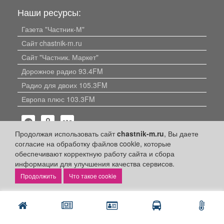
Наши ресурсы:
Газета "Частник-М"
Сайт chastnik-m.ru
Сайт "Частник. Маркет"
Дорожное радио 93.4FM
Радио для двоих 105.3FM
Европа плюс 103.3FM
Продолжая использовать сайт
chastnik-m.ru
, Вы даете
согласие на обработку файлов cookie, которые
обеспечивают корректную работу сайта и сбора
информации для улучшения качества сервисов.
Политика конфиденциальности
Что такое cookie
Публикации с пометкой «Реклама», «На правах рекламы»,
«Партнёрский проект» оплачены рекламодателем.
Редакция сайта не несет ответственности за достоверность
информации, содержащейся в рекламных материалах и
объявлениях.