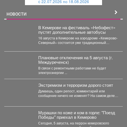
c 22.07.2026 по 18.08.2026
й
НОВОСТИ
В Кемерове на фестиваль «Небофест»
пустят дополнительные автобусы
16 августа в Кемерове на аэродроме «Кемерово-
Северный» состоится уже традиционный
мультимедийный фестиваль «Небофест». До
аэродрома...
Плановые отключения на 5 августа (г.
Междуреченск)
В связи с ремонтными работами не будет
электроэнергии ...
Экстремизм и терроризм дорого стоят
Думаешь, один репост, комментарий или
сообщение ничего не изменят? На самом деле у
каждого противоправного...
Мурашки по коже и ком в горле: "Поезд
Победы" приехал в Кемерово
Сегодня, 5 августа, на перрон кемеровского