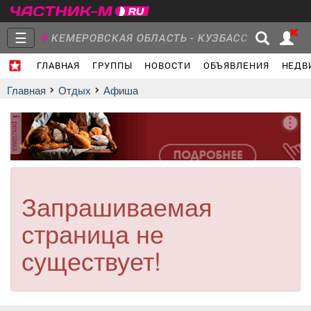
☰
КЕМЕРОВСКАЯ ОБЛАСТЬ - КУЗБАСС
ГЛАВНАЯ
ГРУППЫ
НОВОСТИ
ОБЪЯВЛЕНИЯ
НЕДВ
Главная
Группы
Новости
Главная
Отдых
афиша
реклама
Объявления
Недвижимость
Услуги
Запрашиваемая
страница не
Работа
Транспорт
Компании
существует!