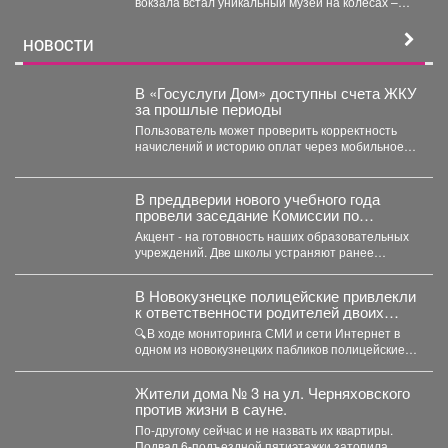
вокзала встал уникальный музей на колесах –
"Поезд Победы"....
НОВОСТИ
В «Госуслуги Дом» доступны счета ЖКУ
за прошлые периоды
Пользователь может проверить корректность
начислений и историю оплат через мобильное
приложение. Скачивайте «Госуслуги Дом»...
В преддверии нового учебного года
провели заседание Комиссии по
чрезвычайным ситуациям и пожарной
Акцент - на готовность наших образовательных
безопасности.
учреждений. Две школы устраняют ранее
выданные предписания. Учреждения...
В Новокузнецке полицейские привлекли
к ответственности родителей двоих
зацеперов
🔍В ходе мониторинга СМИ и сети Интернет в
одном из новокузнецких пабликов полицейские
обнаружили видеозапись,...
Жители дома № 3 на ул. Черняховского
против жизни в сауне.
По-другому сейчас и не назвать их квартиры.
Подвал 6-подъездной пятиэтажки затопила