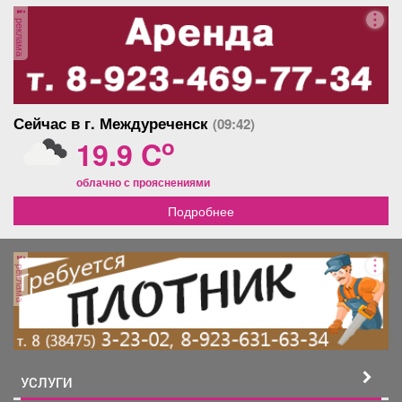
Афиша
Обучение
Проекты
реклама
Товары
Поздравления
Погода
Сейчас в г. Междуреченск
(09:42)
o
19.9 C
облачно с прояснениями
Подробнее
ТВ программа
Я - пенсионер
реклама
УСЛУГИ