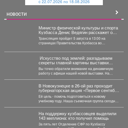
c 22.07.2026 по 18.08.2026
й
НОВОСТИ
Министр физической культуры и спорта
Кузбасса Денис Ведягин расскажет о
развитии спорта в регионе в прямом
Трансляция пройдет 5 августа в 13:00 на
эфире ЦУР.
страницах Правительства Кузбасса во
«ВКонтакте» и «Одноклассниках». ...
️ Искусство под землей: разгадываем
секреты главной картины выставки
«Шахтёрская слава» автор Тамара
Вы точно обратили внимание на динамичную
Шлыкова
работу с афиши нашей новой выставки. На
первый взгляд...
В Новокузнецке в 26-ой раз проходит
губернаторская акция «Первое сентября
каждому школьнику».
Её цель - помочь подготовиться к новому
учебному году. Наша съемочная группа сегодня
посетила социальную...
На поддержку кузбассовцев выделили
143 миллиона: кто получил помощь
За пять лет Отделение СФР по Кузбассу