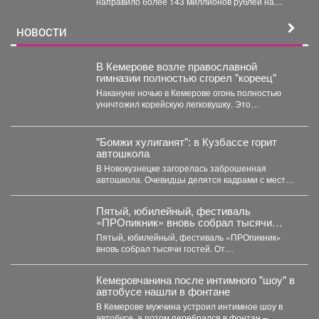
направило более 143 миллионов рублей на
субсидирование работодателей,...
НОВОСТИ
В Кемерове возле православной
гимназии полностью сгорел "кореец"
Накануне ночью в Кемерове огонь полностью
уничтожил корейскую легковушку. Это
произошло недалеко от гимназии. ...
"Бомжи хулиганят": в Кузбассе горит
автошкола
В Новокузнецке загорелась заброшенная
автошкола. Очевидцы делятся кадрами с места
событий. Вечером во вторник,...
Пятый, юбилейный, фестиваль
«ПРОпикник» вновь собрал тысячи
гостей.
Пятый, юбилейный, фестиваль «ПРОпикник»
вновь собрал тысячи гостей. От
гастрономической кухни до костюмированных
сапбордистов -...
Кемеровчанина после интимного "шоу" в
автобусе нашли в фонтане
В Кемерове мужчина устроил интимное шоу в
автобусе, а потом перебрался в фонтан –