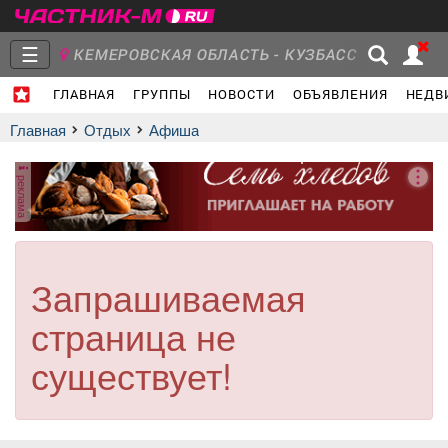
☰
КЕМЕРОВСКАЯ ОБЛАСТЬ - КУЗБАСС
ГЛАВНАЯ
ГРУППЫ
НОВОСТИ
ОБЪЯВЛЕНИЯ
НЕДВ
Главная
Группы
Новости
Главная
Отдых
афиша
реклама
Объявления
Недвижимость
Услуги
Запрашиваемая
страница не
Работа
Транспорт
Компании
существует!