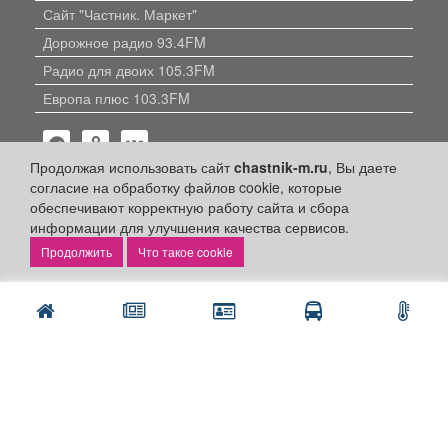
Сайт "Частник. Маркет"
Дорожное радио 93.4FM
Радио для двоих 105.3FM
Европа плюс 103.3FM
Продолжая использовать сайт
chastnik-m.ru
, Вы даете
согласие на обработку файлов cookie, которые
обеспечивают корректную работу сайта и сбора
информации для улучшения качества сервисов.
Политика конфиденциальности
Что такое cookie
Публикации с пометкой «Реклама», «На правах рекламы»,
«Партнёрский проект» оплачены рекламодателем.
Редакция сайта не несет ответственности за достоверность
информации, содержащейся в рекламных материалах и
объявлениях.
+16
© 2006-2026
ООО "Частник-М"