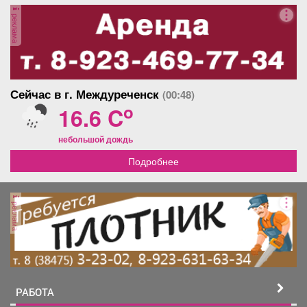
Афиша
Обучение
Проекты
реклама
Товары
Поздравления
Погода
Сейчас в г. Междуреченск
(00:48)
o
16.6 C
небольшой дождь
Подробнее
ТВ программа
Я - пенсионер
реклама
РАБОТА