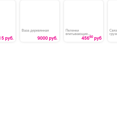
Ваза деревянная
Пеленки
Связ
впитывающие
груз
60
«Медлил» эконом
15 руб.
9000 руб.
456
руб