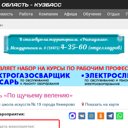
ОБЛАСТЬ - КУЗБАСС
имость
Работа
Компании
Афиша
Обучение
Отдых
ю»
реклама
ь «По щучьему велению»
я школа искусств № 19 города Кемерово
Показать на карте
ероприятия:
дата мероприятия: