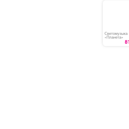
Светомузыка
«Планета»
8