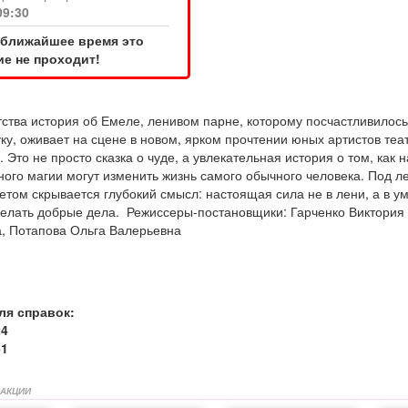
09:30
 ближайшее время это
е не проходит!
тства история об Емеле, ленивом парне, которому посчастливилос
у, оживает на сцене в новом, ярком прочтении юных артистов теа
 Это не просто сказка о чуде, а увлекательная история о том, как 
ного магии могут изменить жизнь самого обычного человека. Под л
том скрывается глубокий смысл: настоящая сила не в лени, а в у
 делать добрые дела. Режиссеры-постановщики: Гарченко Виктория
, Потапова Ольга Валерьевна
ля справок:
24
61
 АКЦИИ