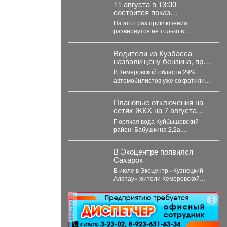
«Росмолодежь.Гранты». Это
11 августа в 13:00
уникальная...
состоится показ
двенадцатого
На этот раз приключения
полнометражного
развернутся не только в
мультфильма из
средневековой Руси, но и в
знаменитой «богатырской»
доисторические времена....
франшизы - «Три богатыря
Водители из Кузбасса
и Пуп Земли» (2023).
назвали цену бензина, при
которой откажутся от авто
В Кемеровской области 29%
автомобилистов уже сократили
использование личного
транспорта из‑за стоимости
Плановые отключения на
топлива. При этом...
сетях ЖКХ на 7 августа
2026 г. (г. Новокузнецк)
Г орячая вода Куйбышевский
район: Бабушкина 2,2а,
Спортивная...
В Экоцентре появился
Сахарок
В июле в Экоцентр «Кузнецкий
Алатау» жители Кемеровской
области доставили необычного
гостя - крошечного косуленка,...
реклама