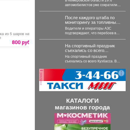
автомобилистов уже сократили
использование личного
транспорта из‑за стоимости
После каждого штаба по
топлива. При этом...
мониторингу за топливным
рынком я на местах
Водители и операторы АЗС
проверяю, соответствует
подтверждают, что перебоев в
ка из 5 шаров на
Деревянная чаша
Ваза деревянная
ли озвученная информация
е
поставках нет, все виды топлива
действительности.
800 руб.
5000 руб.
4000 руб.
есть в...
На спортивный праздник
съехались со всего
Кузбасса.
На спортивный праздник
съехались со всего Кузбасса. В
Прокопьевске прошел
традиционный турнир по
реклама
теннису. 🥎...
КАТАЛОГИ
магазинов города
П
С
р
л