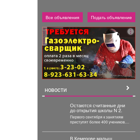
Все объявления
Подать объявление
реклама
НОВОСТИ
Остаются считанные дни
до открытия школы N 2.
Первого сентября к занятиям
приступят более 400 учеников.
Побывал на месте, чтобы
убедиться, что мы...
В Кемерове малыш