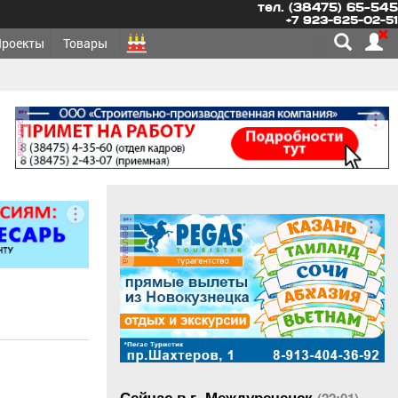
тел. (38475) 65-545
+7 923-625-02-51
Проекты
Товары
реклама
реклама
Сейчас в г. Междуреченск