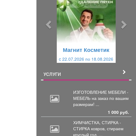
е
е
д
д
ы
у
д
ю
у
щ
щ
и
Магнит Косметик
и
й
c 22.07.2026 по 18.08.2026
й
УСЛУГИ
ИЗГОТОВЛЕНИЕ МЕБЕЛИ -
МЕБЕЛЬ на
заказ по вашим
размерам! ...
1 000 руб.
ХИМЧИСТКА, СТИРКА -
СТИРКА ковров,
стираем
круглый год, ...