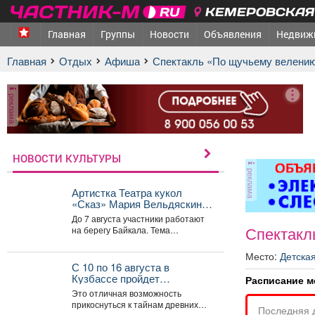
КЕМЕРОВСКАЯ 
Главная
Группы
Новости
Объявления
Недвиж
Главная
Отдых
афиша
Спектакль «По щучьему велени
реклама
НОВОСТИ КУЛЬТУРЫ
реклама
Артистка Театра кукол
«Сказ» Мария Вельдяскина
- участница театральной
До 7 августа участники работают
лаборатории «Хии Морин:
Спектакл
на берегу Байкала. Тема
поэзия стихий» на Байкале.
лаборатории - «Хии Морин»
(«конь ветра»),...
Место:
Детска
С 10 по 16 августа в
Кузбассе пройдет
Расписание м
всекузбасская музейная
Это отличная возможность
неделя археологии и
прикоснуться к тайнам древних
Последняя 
палеонтологии.