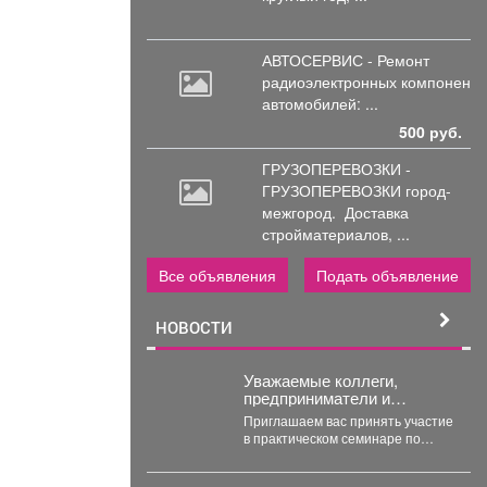
АВТОСЕРВИС - Ремонт
радиоэлектронных
компоненто
автомобилей: ...
500 руб.
ГРУЗОПЕРЕВОЗКИ -
ГРУЗОПЕРЕВОЗКИ город-
межгород.
Доставка
стройматериалов, ...
Все объявления
Подать объявление
НОВОСТИ
Уважаемые коллеги,
предприниматели и
представители социальной
Приглашаем вас принять участие
сферы!
в практическом семинаре по
написанию проектов для
конкурсов