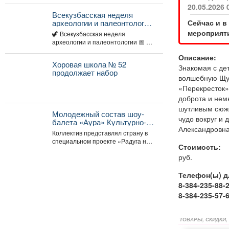
цивилизаций, узнать, какие
20.05.2026 
удивительные существа населяли
Всекузбасская неделя
наш край...
Сейчас и в
археологии и палеонтологии
С 10 по 16 августа 2026 года
мероприяти
🦖 Всекузбасская неделя
в музеях Кузбасса пройдет
археологии и палеонтологии 📅 С
Неделя археологии и
10 по 16 августа 2026 года...
палеонтологии,
Описание:
приуроченная ко Дню
Хоровая школа № 52
Знакомая с де
археолога (15 августа) и Дню
продолжает набор
волшебную Щук
палеон
«Перекресток».
доброта и нем
шутливым сюже
Молодежный состав шоу-
чудо вокруг и
балета «Аура» Культурно-
Александровна
спортивного центра
Коллектив представлял страну в
металлургов победил в
специальном проекте «Радуга над
международном конкурсе
Стоимость:
Витебском», где соревновались
«Славянский базар» в
руб.
творческие коллективы из
Витебске.
России,...
Телефон(ы) д
8-384-235-88-
8-384-235-57-
ТОВАРЫ, СКИДКИ,