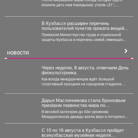
решила дать нам передышку: утром +21°,
небольшой дождь. Днём...
В Кузбассе расширен перечень
пользователей пунктов проката вещей
для новорожденных
Приказом Министерства труда и социальной
защиты Кузбасса в перечень семей, имеющих
право воспользоваться услугами пунктов...
НОВОСТИ
Через неделю, 8 августа, отмечаем День
физкультурника.
Как всегда междуреченцев ждёт большой
спортивный праздник на городском стадионе.
Начнётся он с масштабного забега.
Дарья Масленникова стала бронзовым
призёром первенства мира по
спортивной борьбе.
В весовой категории до 43кг уроженка
Междуреченска дважды взяла верх и потерпела
одно поражение. В...
С 10 по 16 августа в Кузбассе пройдет
всекузбасская музейная неделя