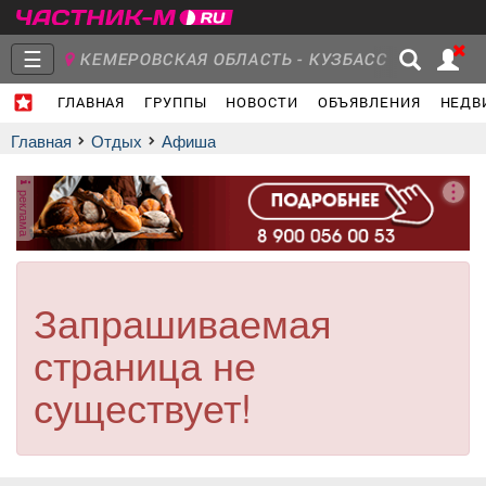
☰
КЕМЕРОВСКАЯ ОБЛАСТЬ - КУЗБАСС
ГЛАВНАЯ
ГРУППЫ
НОВОСТИ
ОБЪЯВЛЕНИЯ
НЕДВ
Главная
Группы
Новости
Главная
Отдых
афиша
реклама
Объявления
Недвижимость
Услуги
Запрашиваемая
страница не
Работа
Транспорт
Компании
существует!