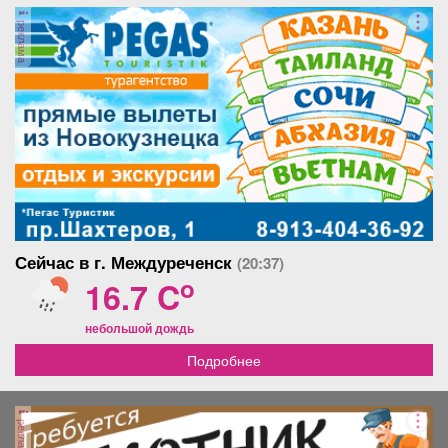
Афиша
Обучение
Проекты
реклама
Товары
Поздравления
Погода
ТВ программа
Я - пенсионер
Сейчас в г. Междуреченск
(20:37)
o
16.7 C
небольшой дождь
Подробнее
реклама