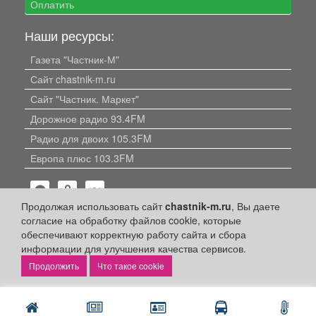
Оплатить
Наши ресурсы:
Газета "Частник-М"
Сайт chastnik-m.ru
Сайт "Частник. Маркет"
Дорожное радио 93.4FM
Радио для двоих 105.3FM
Европа плюс 103.3FM
Продолжая использовать сайт
chastnik-m.ru
, Вы даете
согласие на обработку файлов cookie, которые
обеспечивают корректную работу сайта и сбора
информации для улучшения качества сервисов.
Политика конфиденциальности
Что такое cookie
Публикации с пометкой «Реклама», «На правах рекламы»,
«Партнёрский проект» оплачены рекламодателем.
Редакция сайта не несет ответственности за достоверность
информации, содержащейся в рекламных материалах и