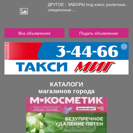
ДРУГОЕ - ЗАБОРЫ под
ключ; ролетные,
секционные ...
Все объявления
Подать объявление
реклама
КАТАЛОГИ
магазинов города
П
С
р
л
е
е
д
д