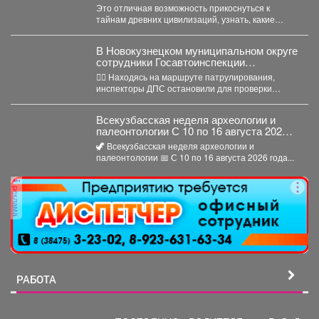
археологии и палеонтологии.
Это отличная возможность прикоснуться к
тайнам древних цивилизаций, узнать, какие
удивительные существа населяли наш край...
В Новокузнецком муниципальном округе
сотрудники Госавтоинспекции
задержали нетрезвого водителя,
👮‍♂ Находясь на маршруте патрулирования,
повторно севшего за руль в состоянии
инспекторы ДПС остановили для проверки
опьянения
документов автомобиль «Рено Логан». За...
Всекузбасская неделя археологии и
палеонтологии С 10 по 16 августа 2026
года в музеях Кузбасса пройдет Неделя
🦖 Всекузбасская неделя археологии и
археологии и палеонтологии,
палеонтологии 📅 С 10 по 16 августа 2026 года...
приуроченная ко Дню археолога (15
августа) и Дню палеон
реклама
РАБОТА