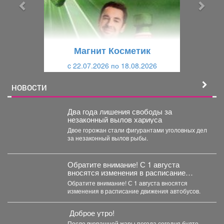
ы
у
д
ю
у
щ
щ
и
Магнит Косметик
и
й
c 22.07.2026 по 18.08.2026
й
НОВОСТИ
Два года лишения свободы за
незаконный вылов хариуса
Двое горожан стали фигурантами уголовных дел
за незаконный вылов рыбы.
Обратите внимание! С 1 августа
вносятся изменения в расписание
движения автобусов.
Обратите внимание! С 1 августа вносятся
изменения в расписание движения автобусов.
Доброе утро!
После вчерашней жары погода сегодня будто