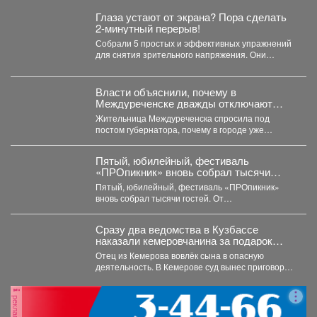
Глаза устают от экрана? Пора сделать
2-минутный перерыв!
Собрали 5 простых и эффективных упражнений
для снятия зрительного напряжения. Они
займут буквально пару минут....
Власти объяснили, почему в
Междуреченске дважды отключают
горячую воду
Жительница Междуреченска спросила под
постом губернатора, почему в городе уже
дважды отключали горячую воду. ...
Пятый, юбилейный, фестиваль
«ПРОпикник» вновь собрал тысячи
гостей.
Пятый, юбилейный, фестиваль «ПРОпикник»
вновь собрал тысячи гостей. От
гастрономической кухни до костюмированных
сапбордистов -...
Сразу два ведомства в Кузбассе
наказали кемеровчанина за подарок
сыну
Отец из Кемерова вовлёк сына в опасную
деятельность. В Кемерове суд вынес приговор
отцу,...
реклама