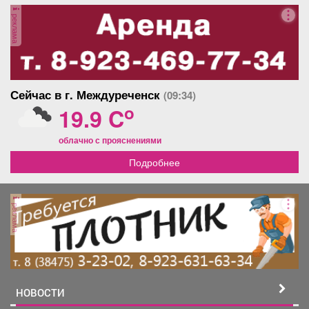
Афиша
Обучение
Проекты
реклама
Товары
Поздравления
Погода
Сейчас в г. Междуреченск
(09:34)
o
19.9 C
облачно с прояснениями
Подробнее
ТВ программа
Я - пенсионер
реклама
НОВОСТИ