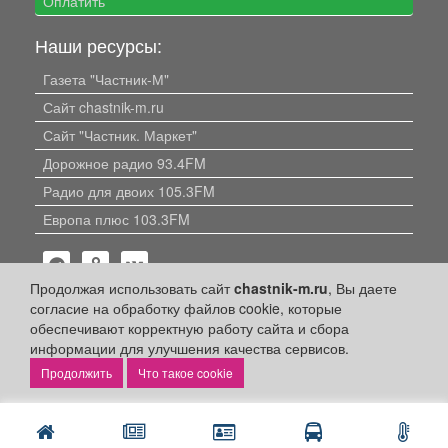
Оплатить
Наши ресурсы:
Газета "Частник-М"
Сайт chastnik-m.ru
Сайт "Частник. Маркет"
Дорожное радио 93.4FM
Радио для двоих 105.3FM
Европа плюс 103.3FM
Продолжая использовать сайт
chastnik-m.ru
, Вы даете
согласие на обработку файлов cookie, которые
обеспечивают корректную работу сайта и сбора
информации для улучшения качества сервисов.
Политика конфиденциальности
Что такое cookie
Публикации с пометкой «Реклама», «На правах рекламы»,
«Партнёрский проект» оплачены рекламодателем.
Редакция сайта не несет ответственности за достоверность
информации, содержащейся в рекламных материалах и