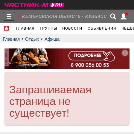
☰
КЕМЕРОВСКАЯ ОБЛАСТЬ - КУЗБАСС
ГЛАВНАЯ
ГРУППЫ
НОВОСТИ
ОБЪЯВЛЕНИЯ
НЕДВ
Главная
Группы
Новости
Главная
Отдых
афиша
реклама
Объявления
Недвижимость
Услуги
Запрашиваемая
страница не
Работа
Транспорт
Компании
существует!