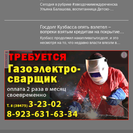
Сегодня в рубрике #звездочкимеждуреченска
Ульяна Балашова, воспитанница Детско-
юношеского центра по программе «Рукопашный
бой». Ульяна-одаренная,...
Госдолг Кузбасса опять взлетел –
вопреки взятым кредитам на покрытие
долгов
Кузбасс продолжил накапливатьгосдолг, и это
несмотря на то, что недавно власти влезли в
огромный кредит...
реклама