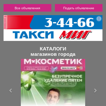
Все объявления
Подать объявление
реклама
КАТАЛОГИ
магазинов города
П
С
р
л
е
е
д
д
ы
у
д
ю
у
щ