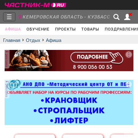
☰
КЕМЕРОВСКАЯ ОБЛАСТЬ - КУЗБАСС
АФИША
ОБУЧЕНИЕ
ПРОЕКТЫ
ТОВАРЫ
ПОЗДРАВЛЕНИ
Главная
Группы
Новости
Главная
Отдых
афиша
реклама
Объявления
Недвижимость
Услуги
реклама
Работа
Транспорт
Компании