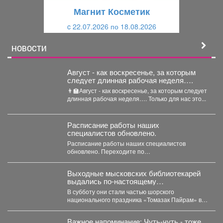
щ
и
Магнит Косметик
и
й
c 22.07.2026 по 18.08.2026
й
НОВОСТИ
Август - как воскресенье, за которым
следует длинная рабочая неделя….
👨‍🏫Август - как воскресенье, за которым следует
длинная рабочая неделя…. Только для нас это...
Расписание работы наших
специалистов обновлено.
Расписание работы наших специалистов
обновлено. Переходите по
[https://vk.ru/@komcgb-rezhim-raboty-detskih-
vrachei-7-11-oktyabrya|ссылке] или нажимайте на
Выходные мысковских библиотекарей
баннер «Расписание врачей» в...
выдались по-настоящему
насыщенными, яркими и этническими!
В субботу они стали частью шорского
национального праздника «Томазак Пайрам» в
посёлке Чувашка - окунулись...
Важное напоминание: Чуть-чуть - тоже