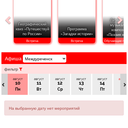
Афиша
Обучение
Проекты
Литератур
Географический
музыкаль
квиз «Путешествуй
Программа
композиц
по России»
«Загадки истории»
«Поэзия на
Товары
Поздравления
Погода
России
Встреча
Встреча
Обучающие про
Афиша
ТВ программа
Я - пенсионер
фильтр
август
август
август
август
август
авгус
10
11
12
13
14
15
Пн
Вт
Ср
Чт
Пт
Сб
На выбранную дату нет мероприятий