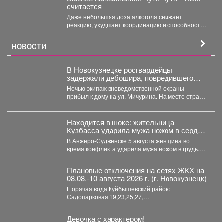
считается
Даже небольшая доза алкоголя снижает
реакцию, ухудшает координацию и способность
адекватно оценивать дорожную обстановку. Не...
НОВОСТИ
В Новокузнецке росгвардейцы
задержали дебошира, повредившего
окно и дверь квартиры сожительницы
Ночью экипаж вневедомственной охраны
прибыл к дому на ул. Мичурина. На месте стражи
правопорядка обнаружили...
Находится в шоке: жительница
Кузбасса ударила мужа ножом в сердце
- подробности
В Анжеро-Судженске 5 августа женщина во
время конфликта ударила мужа ножом в грудь.
Мужчина скончался....
Плановые отключения на сетях ЖКХ на
08.08.-10 августа 2026 г. (г. Новокузнецк)
Г орячая вода Куйбышевский район:
Садопарковая 19,23,25,27,
29,31,33,35,28/1,28/2,28,30,...
Девочка с характером!