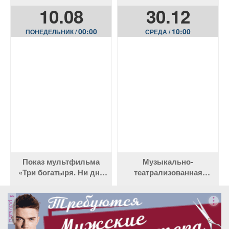
градообразующее
программа
10.08
30.12
предприятие города
«Путешествие
Белово»
в неизведанное:
00:00
10:00
ПОНЕДЕЛЬНИК /
СРЕДА /
Кузбасс»
Показ мультфильма
Музыкально-
«Три богатыря. Ни дня
театрализованная
без подвига 3»
программа «Звонкие
традиции»
реклама