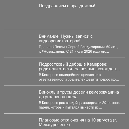
Поздравляем с праздником!
Внимание! Нужны записи с
видеорегистраторов!
Пропал #Пензин Сергей Владимирович, 60 лет,
г. #Новокузнецк. С 21 июля 2026 года его...
Подростковый дебош в Кемерове:
родители ответят за ночные похождения
детей
В Кемерове полицейские привлекли к
ответственности родителей девяти подростков.
В Кемерове полицейские выявили в...
Бинокль и трусы довели кемеровчанина
до уголовного дела
В Кемерове росгвардейцы задержали 20-летнего
парня, который пытался вынести из
гипермаркета необычный комплектвещей. В...
Плановые отключения на 10 августа (г.
Междуреченск)