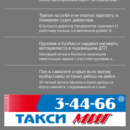
более пяти тысяч...
Тратил на себя и не платил зарплату: в
Кемерове судят директора
В Кузбассе директор предприятия задолжал 21
работнику больше 3,4 миллионов рублей. В
Кузбассе прокуратура...
Грузовик в Кузбассе задавил насмерть
мотоциклиста в чудовищном ДТП
Минувшей ночью в Кузбассе произошла
смертельная авария с участием грузовика и
мотоцикла. В среду,...
Пил в самолете и крыл всех матом:
кузбассовец устроил дебош на рейсе из
Петербурга
35-летний житель Мысков устроил дебош на
борту самолета, следовавшего из Санкт-
Петербурга в Новокузнецк. Мужчина пил...
реклама