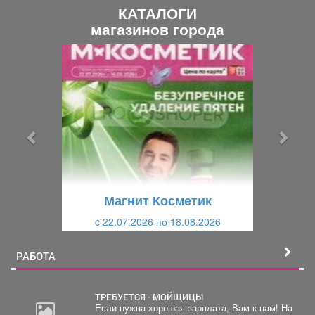
КАТАЛОГИ
магазинов города
П
С
р
л
е
е
д
д
ы
у
д
ю
у
щ
щ
и
Магнит Косметик
и
й
c 22.07.2026 по 18.08.2026
й
РАБОТА
ТРЕБУЕТСЯ - МОЙЩИЦЫ
Если нужна хорошая зарплата, Вам к нам! На