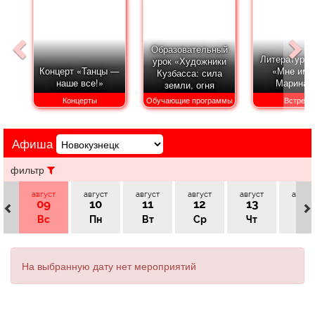
Афиша
Обучение
Проекты
Образовательный
Литературны
урок «Художники
Концерт «Танцы —
«Мне имя
Кузбасса: сила
наше все!»
Марина
земли, огня
Товары
Поздравления
Погода
и таланта»
Концерты
Обучающие программы
Встреча
Афиша
ТВ программа
Я - пенсионер
фильтр
август
август
август
август
август
авгус
09
10
11
12
13
14
Вс
Пн
Вт
Ср
Чт
Пт
На выбранную дату нет мероприятий