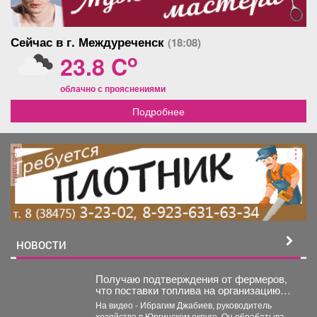
Сейчас в г. Междуреченск
(18:08)
o
23.8 C
облачно с прояснениями
Подробнее
реклама
НОВОСТИ
Получаю подтверждения от фермеров,
что поставки топлива на организацию
уборочной кампании уже начались.
На видео - Ибрагим Джабиев, руководитель
хозяйства в Юргинском округе. Он обрабатывает