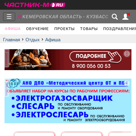
☰
КЕМЕРОВСКАЯ ОБЛАСТЬ - КУЗБАСС
АФИША
ОБУЧЕНИЕ
ПРОЕКТЫ
ТОВАРЫ
ПОЗДРАВЛЕНИ
Главная
Группы
Новости
Главная
Отдых
афиша
реклама
Объявления
Недвижимость
Услуги
реклама
Работа
Транспорт
Компании