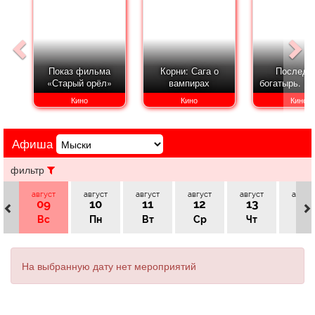
Афиша
Обучение
Проекты
Показ фильма
Корни: Сага о
Последн
«Старый орёл»
вампирах
богатырь. К
Товары
Поздравления
Погода
Кино
Кино
Кино
Афиша
ТВ программа
Я - пенсионер
фильтр
август
август
август
август
август
авгус
09
10
11
12
13
14
Вс
Пн
Вт
Ср
Чт
Пт
На выбранную дату нет мероприятий