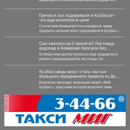
территорий. Первый дом скоро будет сдан, но...
Гречка и лук подорожали в Кузбассе -
что еще взлетело в цене
Статистики Кемеровостата раскрыли, какие
продукты сильнее всего подорожали в Кузбассе
за неделю. Специалисты Кемеровостата...
Сил хватило на 2 пролета? Лестницу-
водопад в Кемерове бросили без
ремонта
В областном центре Кузбасса еще недоделали
ремонт разрушающейся лестницы. Ее
состояние беспокоит местных жителей. ...
Кузбассовцы могут стать частью
большого праздничного проекта ко Дню
шахтера.
В регионе проходит вокальная акция «Мой
Кузбасс», участники которой исполнят гимн
Кузбасса и смогут попасть...
реклама