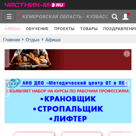
☰
КЕМЕРОВСКАЯ ОБЛАСТЬ - КУЗБАСС
АФИША
ОБУЧЕНИЕ
ПРОЕКТЫ
ТОВАРЫ
ПОЗДРАВЛЕНИ
Главная
Группы
Новости
Главная
Отдых
афиша
реклама
Объявления
Недвижимость
Услуги
реклама
Работа
Транспорт
Компании