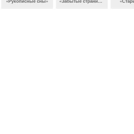
«Рукописные сны»
«Забытые страницы
«Стар
истории города»