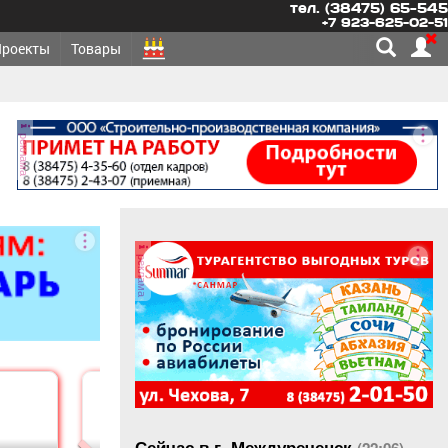
тел. (38475) 65-545
+7 923-625-02-51
Проекты
Товары
реклама
реклама
Сейчас в г. Междуреченск