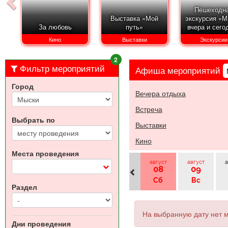
Пешеходн
Выставка «Мой
экскурсия «М
За любовь
путь»
вчера и сего
Кино
Выставки
Экскурсии
2
Фильтр мероприятий
Афиша
мероприятий
Город
Вечера отдыха
Встреча
Выбрать по
Выставки
Кино
Места проведения
август
август
а
08
09
Сб
Вс
Раздел
На выбранную дату нет 
Дни проведения