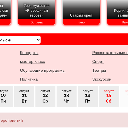
ая
Урок мужества
ыски
«К вершинам
Корни: 
дня»
героев»
Старый орёл
вампи
Встреча
Кино
Кин
Концерты
Развлекательные 
мастер класс
Спорт
Обучающие программы
Театры
Политика
Экскурсии
вгуст
август
август
август
август
август
а
10
11
12
13
14
15
Пн
Вт
Ср
Чт
Пт
Сб
мероприятий