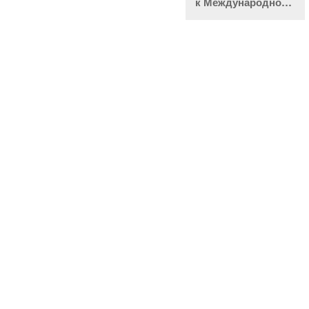
к Международному
дню светофора
«Дорожное
путешествие: мой
друг Светофор»