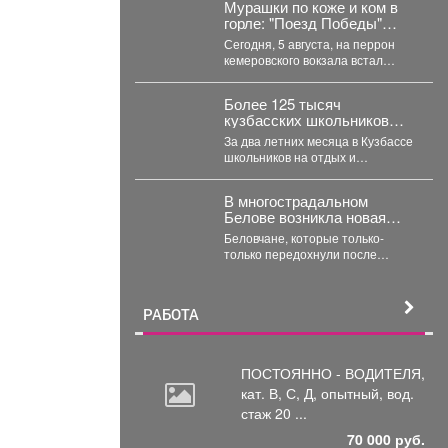
Мурашки по коже и ком в
горле: "Поезд Победы"
приехал в Кемерово
Сегодня, 5 августа, на перрон
кемеровского вокзала встал
уникальный музей на колесах –
"Поезд Победы"....
Более 125 тысяч
кузбасских школьников
уже отдохнули в лагерях,
За два летних месяца в Кузбассе
походах и санаториях
школьников на отдых и
оздоровление принимали более
800 организаций....
В многострадальном
Белове возникла новая
напасть – что на этот раз
Беловчане, которые только-
только передохнули после
откачки воды из затопленных
подвалов, столкнулись с новой
напастью. ...
РАБОТА
ПОСТОЯННО - ВОДИТЕЛЯ,
кат.
В, С, Д, опытный, вод.
стаж 20 ...
70 000 руб.