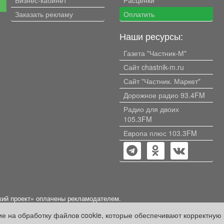
е
Заказать рекламу
Оплатить
Наши ресурсы:
Газета "Частник-М"
Сайт chastnik-m.ru
Сайт "Частник. Маркет"
Дорожное радио 93.4FM
Радио для двоих
105.3FM
Европа плюс 103.3FM
кий проект» оплачены рекламодателем.
ации, содержащейся в рекламных материалах и объявлениях.
сие на обработку файлов cookie, которые обеспечивают корректную 