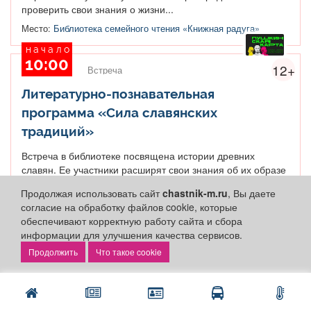
проверить свои знания о жизни...
Место:
Библиотека семейного чтения «Книжная радуга»
начало
10:00
12+
Встреча
Литературно-познавательная
программа «Сила славянских
традиций»
Встреча в библиотеке посвящена истории древних
славян. Ее участники расширят свои знания об их образе
жизни, быте и традициях. Книжная...
Продолжая использовать сайт
chastnik-m.ru
, Вы даете
Место:
Библиотека семейного чтения «Книжная радуга»
согласие на обработку файлов cookie, которые
обеспечивают корректную работу сайта и сбора
начало
информации для улучшения качества сервисов.
10:00
12+
Встреча
Что такое cookie
Краеведческая игра «Знай Кемерово»
Интеллектуальная битва знатоков культурного кода
Кемерова! Каждый кемеровчанин может прокачать свои