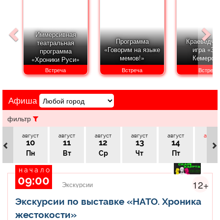
Афиша
Обучение
Проекты
Иммерсивная
Программа
Краеведче
театральная
«Говорим на языке
игра «Зн
программа
мемов!»
Кемеров
«Хроники Руси»
Товары
Поздравления
Погода
Встреча
Встреча
Встреча
Афиша
ТВ программа
Я - пенсионер
фильтр
август
август
август
август
август
авгус
10
11
12
13
14
15
Пн
Вт
Ср
Чт
Пт
Сб
начало
09:00
12+
Экскурсии
Экскурсии по выставке «НАТО. Хроника
жестокости»