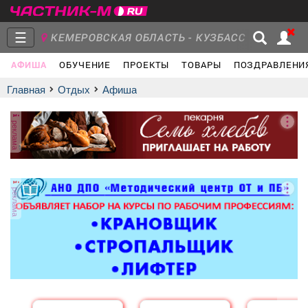
☰
КЕМЕРОВСКАЯ ОБЛАСТЬ - КУЗБАСС
АФИША
ОБУЧЕНИЕ
ПРОЕКТЫ
ТОВАРЫ
ПОЗДРАВЛЕНИ
Главная
Группы
Новости
Главная
Отдых
афиша
реклама
Объявления
Недвижимость
Услуги
реклама
Работа
Транспорт
Компании