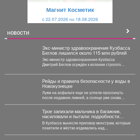
щ
и
Магнит Косметик
и
й
c 22.07.2026 по 18.08.2026
й
НОВОСТИ
Экс-министр здравоохранения Кузбасса
Беглов лишился около 115 млн рублей
Экс-министр здравоохранения Кузбасса
Дмитрий Беглов осуждён к колонии строгого
режима за взятки. Во время 10-минутного...
Рейды и правила безопасности у воды в
Новокузнецке
Лужи на асфальте еще не успели просохнуть
после недавних ливней, а солнце уже снова
палит...
Трое запихали мальчика в багажник,
насиловали и пытали: подробности
жуткой истории из Кузбасса
В Кузбассе вынесли приговор монстрам, которые
похитили и жёстко издевались над
малолетниммальчиком. В Юрге...