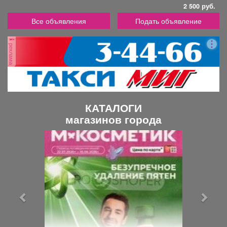
2 500 руб.
Все объявления
Подать объявление
реклама
КАТАЛОГИ
магазинов города
П
С
р
л
е
е
д
д
ы
у
д
ю
у
щ