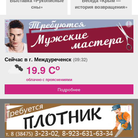
Выставка «Рукописные
Беседа «Крым —
сны»
история возвращения»
реклама
Сейчас в г. Междуреченск
(09:32)
o
19.9 C
облачно с прояснениями
Подробнее
реклама