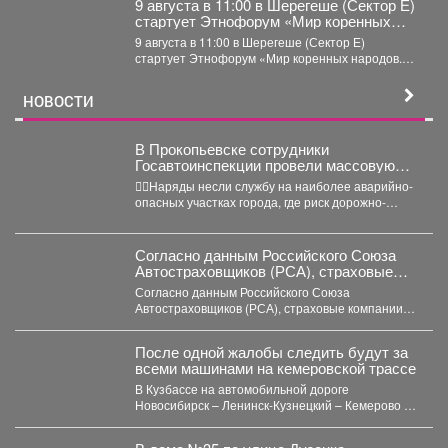
9 августа в 11:00 в Шерегеше (Сектор Е)
стартует Этнофорум «Мир коренных
народов.
9 августа в 11:00 в Шерегеше (Сектор Е)
стартует Этнофорум «Мир коренных народов.
Традиции предков»....
НОВОСТИ
В Прокопьевске сотрудники
Госавтоинспекции провели массовую
проверку водителей
👮‍♂Наряды несли службу на наиболее аварийно-
опасных участках города, где риск дорожно-
транспортных происшествий особенно высок.
Основная...
Согласно данным Российского Союза
Автостраховщиков (РСА), страховые
компании за первое полугодие 2026 года
Согласно данным Российского Союза
выплатили более 35,3 млрд руб.
Автостраховщиков (РСА), страховые компании
за первое полугодие 2026 года выплатили
более...
После одной жалобы следить будут за
всеми машинами на кемеровской трассе
В Кузбассе на автомобильной дороге
Новосибирск – Ленинск-Кузнецкий – Кемерово –
Юрга в селе Глубокое...