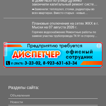
В доме №35 по улице Дузенко
закончили капитальный ремонт системы
отопления.
➡️Заменили: теплоузел, стояки, радиаторы во
всех квартирах. Вместо старых - новые
биметаллические батареи (они сделаны...
Плановые отключения на сетях ЖКХ в г.
Мыски на 07 августа 2026 г.
Горячее водоснабжение Ремонтные работы по
замене участка трубопровода ТК 91 в сторону
т.37 ул....
реклама
Разделы сайта:
Объявления
Новости