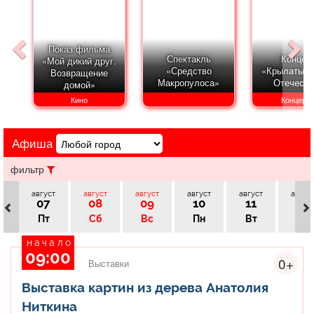
Афиша
Обучение
Проекты
Показ фильма
Спектакль
Концер
«Мой дикий друг.
«Средство
«Крылатые 
Возвращение
Макропулоса»
Отечеств
домой»
Товары
Поздравления
Погода
Кино
Концерт
Афиша
ТВ программа
Я - пенсионер
фильтр
август
август
август
август
август
авгус
07
08
09
10
11
12
Пт
Сб
Вс
Пн
Вт
Ср
начало
09:00
0+
Выставки
Выставка картин из дерева Анатолия
Ниткина