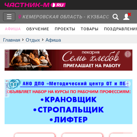
☰
КЕМЕРОВСКАЯ ОБЛАСТЬ - КУЗБАСС
АФИША
ОБУЧЕНИЕ
ПРОЕКТЫ
ТОВАРЫ
ПОЗДРАВЛЕНИ
Главная
Группы
Новости
Главная
Отдых
афиша
реклама
Объявления
Недвижимость
Услуги
реклама
Работа
Транспорт
Компании